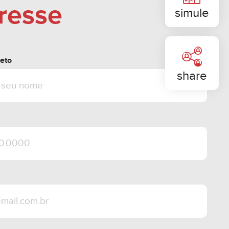
eresse
simule
eto
share