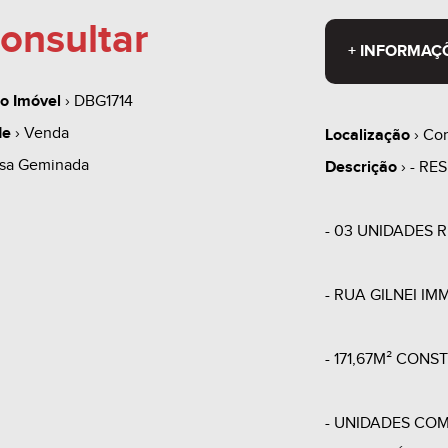
onsultar
+ INFORMAÇ
o Imóvel
› DBG1714
de
› Venda
Localização
› Con
sa Geminada
Descrição
› - RE
- 03 UNIDADES R
- RUA GILNEI IMM
- 171,67M² CONS
- UNIDADES COM 