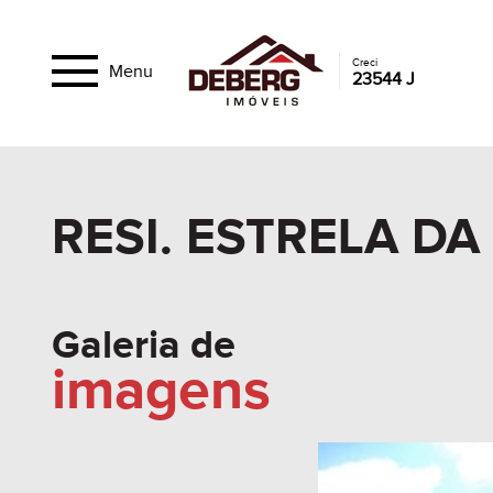
Creci
Menu
23544 J
RESI. ESTRELA D
Galeria de
imagens