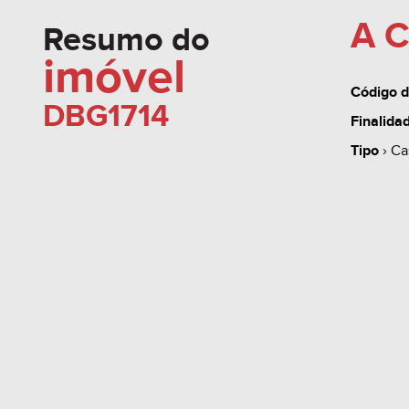
A C
Resumo do
imóvel
Código d
DBG1714
Finalida
Tipo
› Ca