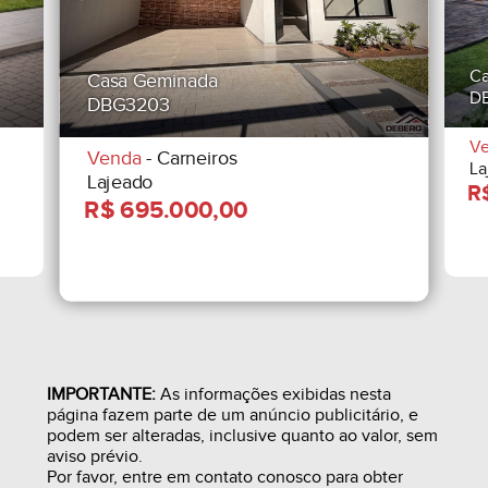
Ca
Casa Geminada
D
DBG3203
V
Venda
- Carneiros
La
Lajeado
IMPORTANTE:
As informações exibidas nesta
página fazem parte de um anúncio publicitário, e
podem ser alteradas, inclusive quanto ao valor, sem
aviso prévio.
Por favor, entre em contato conosco para obter