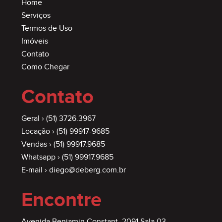
Home
Serviços
Termos de Uso
Imóveis
Contato
Como Chegar
Contato
Geral ›
(51) 3726.3967
Locação ›
(51) 99917-9685
Vendas ›
(51) 99917.9685
Whatsapp ›
(51) 99917.9685
E-mail ›
diego@deberg.com.br
Encontre
Avenida Benjamin Constant, 2091 Sala 03,