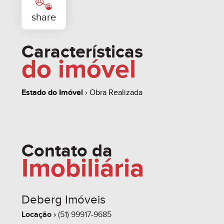
Características
do imóvel
Estado do Imóvel
› Obra Realizada
whats
contate
simule
Contato da
Imobiliária
share
Deberg Imóveis
Locação ›
(51) 99917-9685