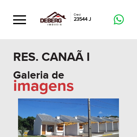
Creci
23544 J
RES. CANAÃ I
Galeria de
imagens