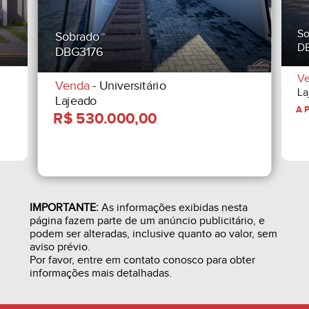
So
Sobrado
D
DBG3176
V
Venda
- Universitário
La
Lajeado
IMPORTANTE:
As informações exibidas nesta
página fazem parte de um anúncio publicitário, e
podem ser alteradas, inclusive quanto ao valor, sem
aviso prévio.
Por favor, entre em contato conosco para obter
informações mais detalhadas.