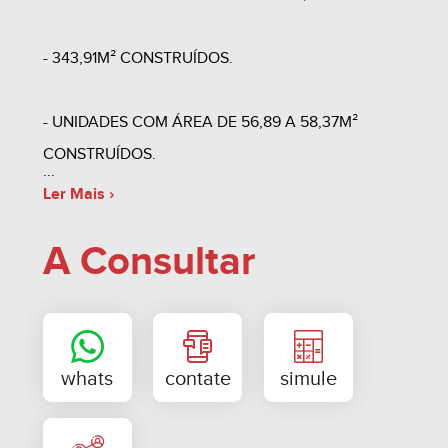
- 343,91M² CONSTRUÍDOS.
- UNIDADES COM ÁREA DE 56,89 A 58,37M²
CONSTRUÍDOS.
Ler Mais ›
- DATA DE ENTREGA DO EMPREENDIMENTO
A Consultar
JUNHO DE 2016.