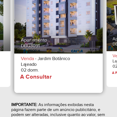
PELO IGP-M DA FGV, INCC-M, OU CADERNETA DE
POUPANÇA (+ JUROS DE 0,5% MENSAIS).
------------------------------------------------------------------------
-------------
Apartamento
DBG3092
OBSERVAÇÕES:
Venda
- Jardim Botânico
Lajeado
1. Valor reajustável mensalmente pelo CUB-RS
02 dorm.
padrão R8-B (SINDUSCON-RS).
2. Todas as imagens são meramente ilustrativas.
Consulte a construtora sobre o memorial descritivo
IMPORTANTE:
As informações exibidas nesta
página fazem parte de um anúncio publicitário, e
do ED. EL CANÁ - Vista da Montanha.
podem ser alteradas, inclusive quanto ao valor, sem