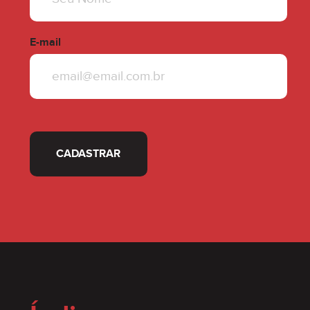
análise, podendo ser aceito e/ou rejeitado à titulo
único e exclusivo da Incorporadora.
E-mail
6. INCORPORAÇÃO n.° 99.285 do Cartório de
Registro de Imóveis da comarca de Lajeado-RS.
A Consultar
A PARTIR DE
7. CONDIÇÕES VÁLIDAS ATÉ 31.12.2021.
CADASTRAR
* Os imóveis cadastrados no site podem sofrer
alterações de preço tanto para mais, quanto para
menos, e/ou já terem sidos comercializados, sem
aviso prévio.