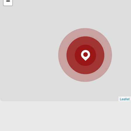
−
A DATA DE ASSINATURA DO CONTRATO JUNTO
AO AGENTE FINANCEIRO.
3.5.2. AS PARCELAS FINANCIADAS DIRETO
SERÃO CORRIGIDAS MENSALMENTE DE ACORDO
COM O ÍNDICE DE CORREÇÃO DO CUB-RS (R8-B)
ATÉ A ENTREGA DAS CHAVES (HABITE-SE), APÓS
IGP-M + JUROS.
------------------------------------------------------------------------
-------------
Leaflet
4.0 - PROPOSTA 04 (EXEMPLO):