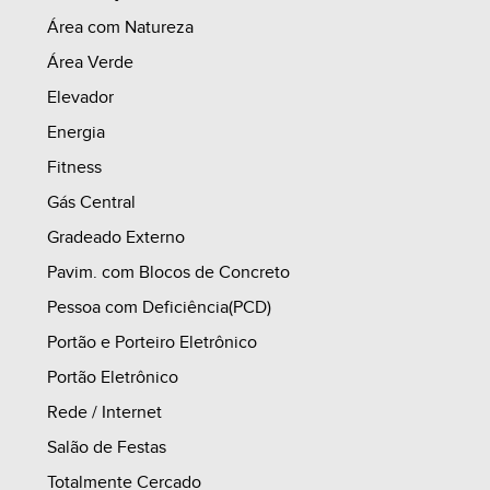
COM O ÍNDICE DE CORREÇÃO DO CUB-RS (R8-B)
Área com Natureza
ATÉ A ENTREGA DAS CHAVES (HABITE-SE), APÓS
Área Verde
IGP-M + JUROS.
Elevador
Energia
Fitness
------------------------------------------------------------------------
Gás Central
-------------
Gradeado Externo
Pavim. com Blocos de Concreto
3.0 - PROPOSTA 03 (EXEMPLO):
Pessoa com Deficiência(PCD)
Portão e Porteiro Eletrônico
3.1 - 100% ENTRADA PARCELADA
Portão Eletrônico
(PARCELAMENTO DURANTE A EXECUÇÃO DAS
Rede / Internet
OBRAS)²
Salão de Festas
Totalmente Cercado