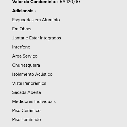
Valor do Condomínio:
› R$ 120,00
Adicionais
›
------------------------------------------------------------------------
Esquadrias em Alumínio
-------------
Em Obras
Jantar e Estar Integrados
2.0 - PROPOSTA 02 (EXEMPLO):
Interfone
Área Serviço
2.1 - 50% DA ENTRADA A VISTA
Churrasqueira
Isolamento Acústico
2.2 - 50% DA ENTRADA PARCELADA (DURANTE O
Vista Panorâmica
PERÍODO DE EXECUÇÃO DE OBRAS - VIDE PRAZO
Sacada Aberta
DE ENTREGA)²
Medidores Individuais
Piso Cerâmico
2.3 - FGTS
Piso Laminado