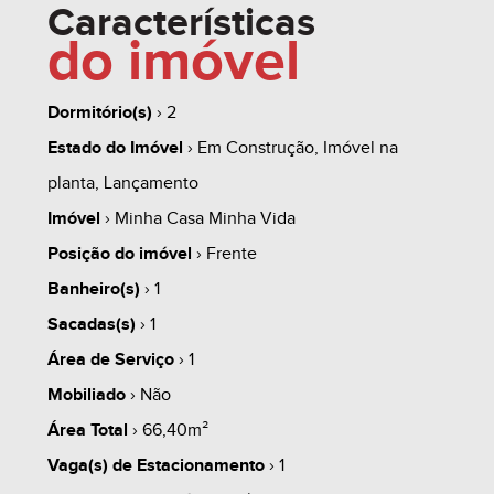
Características
do imóvel
- 01 TORRE, ELEVADOR, SALÃO DE FESTAS,
ACADEMIA!
Dormitório(s)
› 2
Estado do Imóvel
› Em Construção, Imóvel na
- VISTA PANORAMICA!
planta, Lançamento
Imóvel
› Minha Casa Minha Vida
------------------------------------------------------------------------
whats
contate
simule
Posição do imóvel
› Frente
-------------
Banheiro(s)
› 1
Sacadas(s)
› 1
1.0 - PROPOSTA 01 (EXEMPLO):
Área de Serviço
› 1
share
Mobiliado
› Não
1.1 - ENTRADA À VISTA
Área Total
› 66,40m²
Vaga(s) de Estacionamento
› 1
1.2 - PREÇO ESPECIAL!!! CONSULTE-NOS!