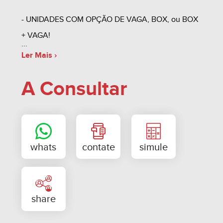
- UNIDADES COM OPÇÃO DE VAGA, BOX, ou BOX
+ VAGA!
Ler Mais ›
- CASA VERDE E AMARELA - CAIXA ¹
A Consultar
- CONDIÇÕES FACILITADAS!
- PEQUENA ENTRADA E SALDO PELA CAIXA¹!!
- ENTRADA 100% PARCELADA DIRETO!!!
- ESTUDA-SE CARRO E MOTO, OU TERRENO
COMO PARTE DE PAGAMENTO!