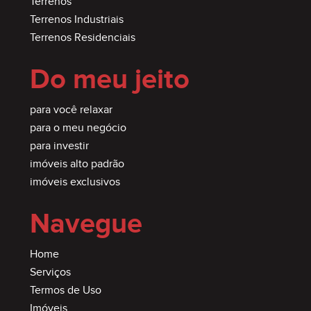
Terrenos
* Os imóveis cadastrados no site podem sofrer
Terrenos Industriais
alterações de preço tanto para mais, quanto para
Terrenos Residenciais
menos, e/ou já terem sidos comercializados, sem
Do meu jeito
aviso prévio.
para você relaxar
para o meu negócio
para investir
imóveis alto padrão
imóveis exclusivos
Navegue
Home
Serviços
Termos de Uso
Imóveis