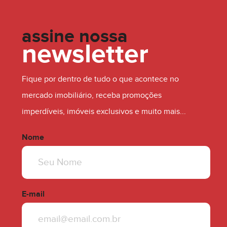
5.5.1. AS PARCELAS FINANCIADAS DIRETO SERÃO
assine nossa
CORRIGIDAS MENSALMENTE DE ACORDO COM O
newsletter
ÍNDICE DE CORREÇÃO DO CUB-RS PADRÃO R8-B
ATÉ A ENTREGA DAS CHAVES (HABITE-SE), APÓS
Fique por dentro de tudo o que acontece no
A ENTREGA DAS CHAVES A CORREÇÃO SERÁ
mercado imobiliário, receba promoções
PELO IGP-M DA FGV, INCC-M, OU CADERNETA DE
imperdíveis, imóveis exclusivos e muito mais...
POUPANÇA (+ JUROS DE 0,5% MENSAIS).
Nome
------------------------------------------------------------------------
-------------
A Consultar
E-mail
OBSERVAÇÕES: