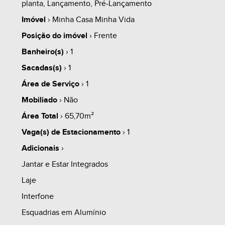
planta, Lançamento, Pré-Lançamento
whats
contate
simule
Imóvel
› Minha Casa Minha Vida
------------------------------------------------------------------------
Posição do imóvel
› Frente
-------------
Banheiro(s)
› 1
Sacadas(s)
› 1
1.0 - PROPOSTA 01 (EXEMPLO):
share
Área de Serviço
› 1
Mobiliado
› Não
1.1 - ENTRADA À VISTA
Área Total
› 65,70m²
Vaga(s) de Estacionamento
› 1
1.2 - PREÇO ESPECIAL!!! CONSULTE-NOS!
Adicionais
›
Jantar e Estar Integrados
------------------------------------------------------------------------
Laje
-------------
Interfone
Esquadrias em Alumínio
2.0 - PROPOSTA 02 (EXEMPLO):