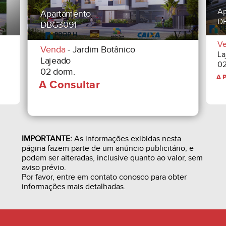
Ap
Apartamento
5.3 - 30% DE ENTRADA, SALDO EM 36 PARCELAS
D
DBG3091
MENSAIS, COM REFORÇOS ANUAIS, REFORÇO
V
Venda
- Jardim Botânico
NAS CHAVES.
La
Lajeado
02
02 dorm.
5.4 - 0,0% DE ENTRADA, SALDO FINANCIADO
DURANTE O PRAZO DE EXECUÇÃO DAS OBRAS
PARCELAS MENSAIS, COM REFORÇOS ANUAIS,
QUITAÇÃO NA ENTREGA DAS CHAVES.
IMPORTANTE:
As informações exibidas nesta
página fazem parte de um anúncio publicitário, e
podem ser alteradas, inclusive quanto ao valor, sem
5.5 - TODAS AS PARCELAS E TODO O SALDO
aviso prévio.
Por favor, entre em contato conosco para obter
SERÃO CORRIGIDOS MENSALMENTE DE ACORDO
informações mais detalhadas.
COM O ÍNDICE DE CORREÇÃO DO CUB-RS
PADRÃO R8-B, SENDO: