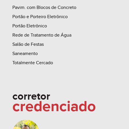
-------------
Pavim. com Blocos de Concreto
Portão e Porteiro Eletrônico
3.0 - PROPOSTA 03 (EXEMPLO):
Portão Eletrônico
Rede de Tratamento de Água
3.1 - 100% ENTRADA PARCELADA
Salão de Festas
(PARCELAMENTO DURANTE A EXECUÇÃO DAS
Saneamento
OBRAS) ²
Totalmente Cercado
3.2 - PARCELAS MENSAIS (VIDE PRAZO DE
ENTREGA)
corretor
credenciado
3.3 - FGTS
3.4 - SALDO A SER FINANCIADO PELA CAIXA ¹