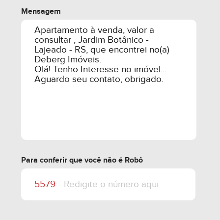
Mensagem
4.5 - TODAS AS PARCELAS E TODO O SALDO
SERÃO CORRIGIDOS MENSALMENTE DE ACORDO
COM O ÍNDICES DE CORREÇÃO OFICIAIS, SENDO:
4.5.1. O SALDO A SER FINANCIADO JUNTO A
INSTITUIÇÃO DE CRÉDITO SERÁ CORRIGIDO ATÉ
A DATA DE ASSINATURA DO CONTRATO JUNTO
AO AGENTE FINANCEIRO PELO ÍNDICE DE
CORREÇÃO DO INCC-M OU CUB-RS.
Para conferir que você não é Robô
4.5.2. AS PARCELAS FINANCIADAS DIRETO
SERÃO CORRIGIDAS MENSALMENTE DE ACORDO
COM O ÍNDICE DE CORREÇÃO DO IPC-A + JUROS