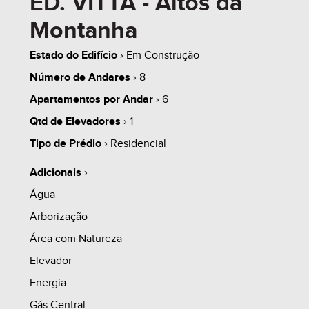
ED. VITTA - Altos da
Montanha
2.5.1. O SALDO A SER FINANCIADO JUNTO A
INSTITUIÇÃO DE CRÉDITO SERÁ CORRIGIDO ATÉ
Estado do Edifício
› Em Construção
A DATA DE ASSINATURA DO CONTRATO JUNTO
Número de Andares
› 8
AO AGENTE FINANCEIRO PELO ÍNDICE DE
Apartamentos por Andar
› 6
CORREÇÃO DO INCC-M OU CUB-RS.
Qtd de Elevadores
› 1
Tipo de Prédio
› Residencial
2.5.2. AS PARCELAS FINANCIADAS DIRETO
Adicionais
›
SERÃO CORRIGIDAS MENSALMENTE DE ACORDO
Água
COM O ÍNDICE DE CORREÇÃO DO IPC-A + JUROS
Arborização
COMPENSATÓRIOS.
Área com Natureza
Elevador
Energia
------------------------------------------------------------------------
Gás Central