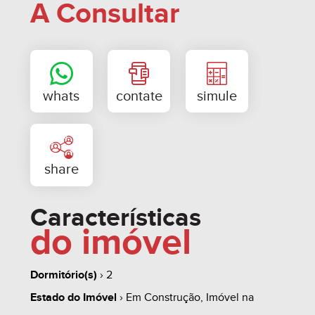
A Consultar
- CONDIÇÕES FACILITADAS!
- PEQUENA ENTRADA E SALDO PELA CAIXA ¹ !!
- ENTRADA 100% PARCELADA DIRETO!!!
- ESTUDA-SE CARRO E MOTO, OU TERRENO
COMO PARTE DE PAGAMENTO!
Características
do imóvel
- 01 TORRE, ELEVADOR, ESPAÇO PARA SALÃO DE
FESTAS, ACADEMIA E COWORKING!
Dormitório(s)
› 2
Estado do Imóvel
› Em Construção, Imóvel na
- VISTA PANORAMICA!