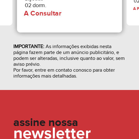
02
02 dorm.
5.5 - TODAS AS PARCELAS E TODO O SALDO
SERÃO CORRIGIDOS MENSALMENTE DE ACORDO
COM O ÍNDICE DE CORREÇÃO DO CUB-RS
PADRÃO R8-B, SENDO:
IMPORTANTE:
As informações exibidas nesta
página fazem parte de um anúncio publicitário, e
podem ser alteradas, inclusive quanto ao valor, sem
5.5.1. AS PARCELAS FINANCIADAS DIRETO SERÃO
aviso prévio.
CORRIGIDAS MENSALMENTE DE ACORDO COM O
Por favor, entre em contato conosco para obter
informações mais detalhadas.
ÍNDICE DE CORREÇÃO DO CUB-RS PADRÃO R8-B
ATÉ A ENTREGA DAS CHAVES (HABITE-SE), APÓS
A ENTREGA DAS CHAVES A CORREÇÃO SERÁ
PELO IGP-M DA FGV, INCC-M, OU CADERNETA DE
assine nossa
POUPANÇA (+ JUROS DE 0,5% MENSAIS).
newsletter