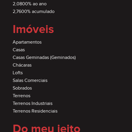
6. INCORPORAÇÃO n.° 99.285 do Cartório de
2,0800% ao ano
Registro de Imóveis da comarca de Lajeado-RS.
2,7600% acumulado
Imóveis
7. CONDIÇÕES VÁLIDAS ATÉ 31.12.2021.
Apartamentos
* Os imóveis cadastrados no site podem sofrer
Casas
alterações de preço tanto para mais, quanto para
Casas Geminadas (Geminados)
Chácaras
menos, e/ou já terem sidos comercializados, sem
Lofts
aviso prévio.
Salas Comerciais
Sobrados
Terrenos
Terrenos Industriais
Terrenos Residenciais
Do meu jeito