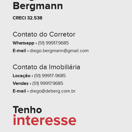
3.5.2. AS PARCELAS FINANCIADAS DIRETO
Bergmann
SERÃO CORRIGIDAS MENSALMENTE DE ACORDO
CRECI 32.538
COM O ÍNDICE DE CORREÇÃO DO CUB-RS (R8-B)
ATÉ A ENTREGA DAS CHAVES (HABITE-SE), APÓS
Contato do Corretor
IGP-M + JUROS.
Whatsapp ›
(51) 99917.9685
E-mail ›
diego.bergmann@gmail.com
------------------------------------------------------------------------
Contato da Imobiliária
-------------
Locação ›
(51) 99917-9685
Vendas ›
(51) 99917.9685
4.0 - PROPOSTA 04 (EXEMPLO):
E-mail ›
diego@deberg.com.br
4.1 - 100% DA ENTRADA PARCELADA²
Tenho
interesse
4.2 - 60 PARCELAS (MENSAIS)