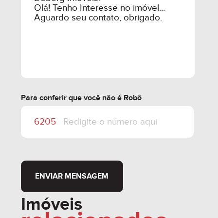
4.5.2. AS PARCELAS FINANCIADAS DIRETO
SERÃO CORRIGIDAS MENSALMENTE DE ACORDO
COM O ÍNDICE DE CORREÇÃO DO CUB-RS (R8-B)
ATÉ A ENTREGA DAS CHAVES (HABITE-SE), APÓS
IGP-M + JUROS.
Para conferir que você não é Robô
------------------------------------------------------------------------
-------------
5.0 PARCELAMENTO DIRETO COM A
CONSTRUTORA:
ENVIAR MENSAGEM
Imóveis
5.1 - 50 % DE ENTRADA E SALDO EM 60 MESES,