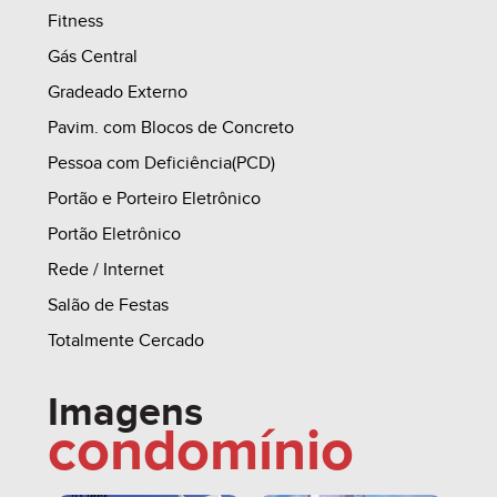
Fitness
Gás Central
------------------------------------------------------------------------
Gradeado Externo
-------------
Pavim. com Blocos de Concreto
Pessoa com Deficiência(PCD)
3.0 - PROPOSTA 03 (EXEMPLO):
Portão e Porteiro Eletrônico
Portão Eletrônico
3.1 - 100% ENTRADA PARCELADA
Rede / Internet
(PARCELAMENTO DURANTE A EXECUÇÃO DAS
Salão de Festas
OBRAS)²
Totalmente Cercado
3.2 - PARCELAS MENSAIS (VIDE PRAZO DE
Imagens
ENTREGA)
condomínio