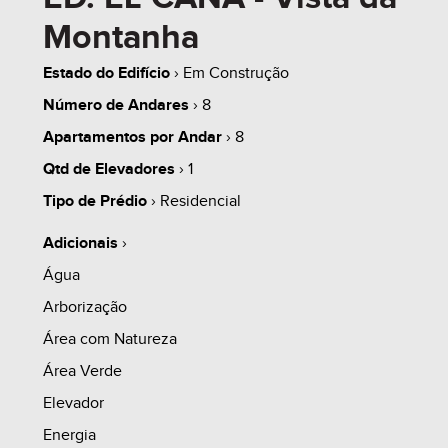
SERÃO CORRIGIDOS MENSALMENTE DE ACORDO
Montanha
COM O ÍNDICE DE CORREÇÃO DO CUB-RS (R8-B),
SENDO:
Estado do Edifício
› Em Construção
Número de Andares
› 8
2.5.1. O SALDO A SER FINANCIADO JUNTO A
Apartamentos por Andar
› 8
INSTITUIÇÃO DE CRÉDITO SERÁ CORRIGIDO ATÉ
Qtd de Elevadores
› 1
A DATA DE ASSINATURA DO CONTRATO JUNTO
Tipo de Prédio
› Residencial
AO AGENTE FINANCEIRO.
Adicionais
›
Água
2.5.2. AS PARCELAS FINANCIADAS DIRETO
Arborização
SERÃO CORRIGIDAS MENSALMENTE DE ACORDO
Área com Natureza
COM O ÍNDICE DE CORREÇÃO DO CUB-RS (R8-B)
Área Verde
ATÉ A ENTREGA DAS CHAVES (HABITE-SE), APÓS
Elevador
IGP-M + JUROS.
Energia