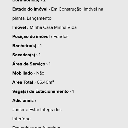
Dormitório(s)
› 2
Estado do Imóvel
› Em Construção, Imóvel na
- VISTA PANORAMICA!
planta, Lançamento
whats
contate
simule
Imóvel
› Minha Casa Minha Vida
------------------------------------------------------------------------
Posição do imóvel
› Fundos
-------------
Banheiro(s)
› 1
Sacadas(s)
› 1
1.0 - PROPOSTA 01 (EXEMPLO):
share
Área de Serviço
› 1
Mobiliado
› Não
1.1 - ENTRADA À VISTA
Área Total
› 66,40m²
Vaga(s) de Estacionamento
› 1
1.2 - PREÇO ESPECIAL!!! CONSULTE-NOS!
Adicionais
›
Jantar e Estar Integrados
------------------------------------------------------------------------
Interfone
-------------